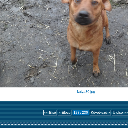
kutya30.jpg
<< Első
< Előző
128 / 230
Következő >
Utolsó >>