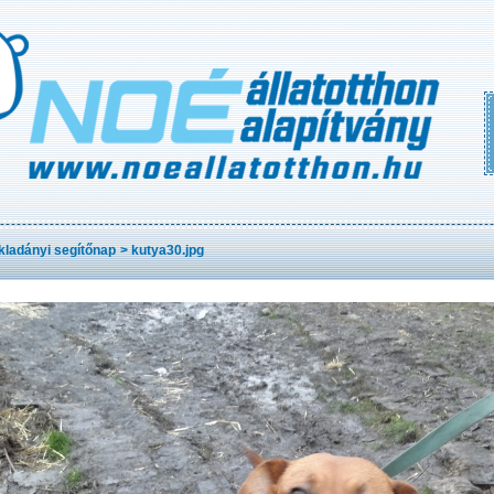
ladányi segítőnap
>
kutya30.jpg