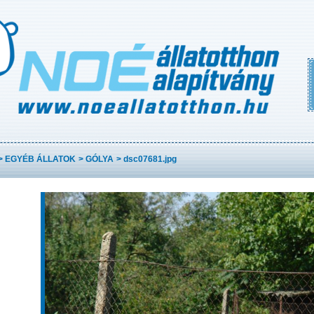
>
EGYÉB ÁLLATOK
>
GÓLYA
>
dsc07681.jpg