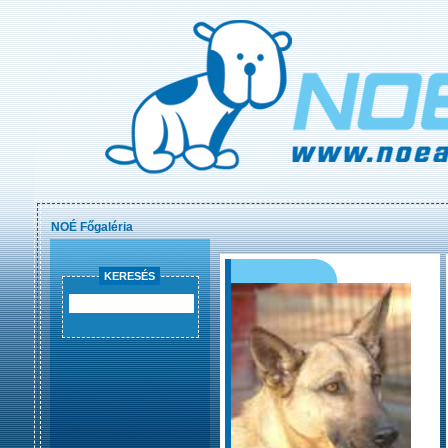
NOÉ Főgaléria
KERESÉS