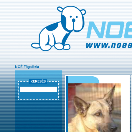
NOÉ Főgaléria
KERESÉS