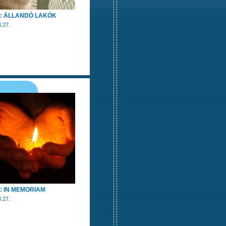
m: ÁLLANDÓ LAKÓK
.27.
: IN MEMORIAM
.27.