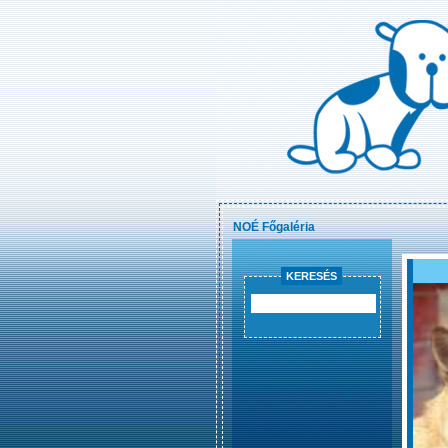
NOÉ Főgaléria
KERESÉS