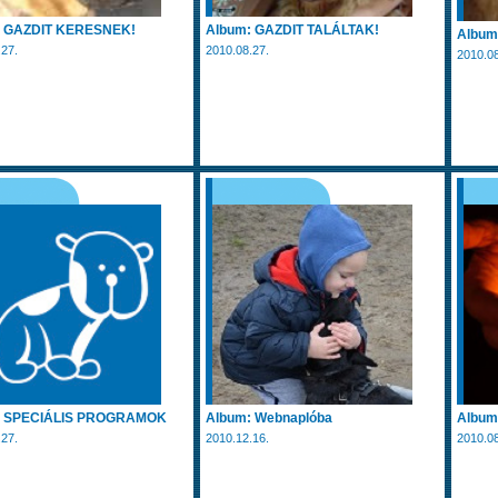
: GAZDIT KERESNEK!
Album: GAZDIT TALÁLTAK!
Albu
.27.
2010.08.27.
2010.08
: SPECIÁLIS PROGRAMOK
Album: Webnaplóba
Album
.27.
2010.12.16.
2010.08