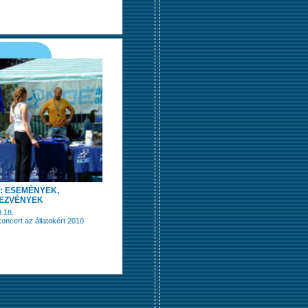
: ESEMÉNYEK,
EZVÉNYEK
.18.
oncert az állatokért 2010