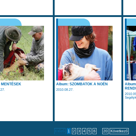
: MENTÉSEK
Album: SZOMBATOK A NOÉN
Album
REND
.27.
2010.08.27.
2010.09
Segélyk
Előző
1
2
3
4
5
6
...
20
Következő