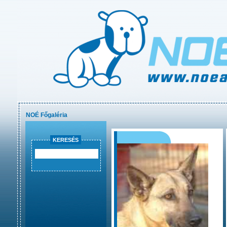
NOÉ Főgaléria
KERESÉS