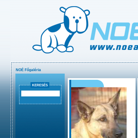
NOÉ Főgaléria
KERESÉS