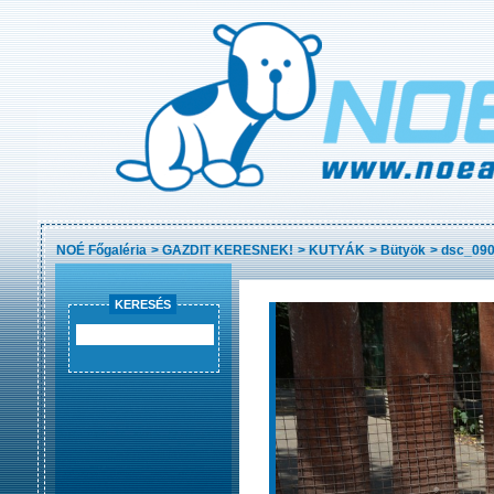
NOÉ Főgaléria
>
GAZDIT KERESNEK!
>
KUTYÁK
>
Bütyök
>
dsc_090
KERESÉS