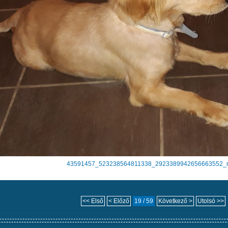
43591457_523238564811338_2923389942656663552_n
<< Első
< Előző
19 / 59
Következő >
Utolsó >>