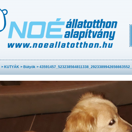
>
KUTYÁK
>
Bütyök
>
43591457_523238564811338_2923389942656663552_n