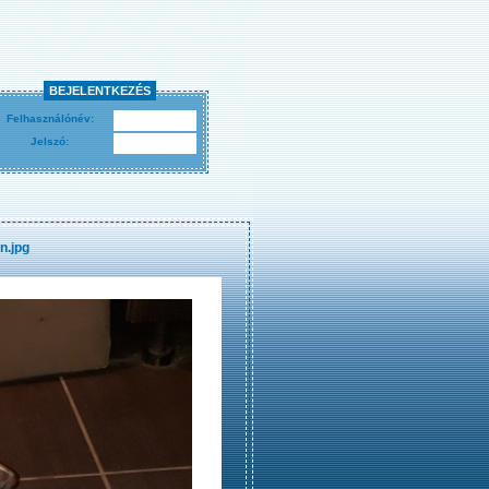
BEJELENTKEZÉS
Felhasználónév:
Jelszó:
.jpg