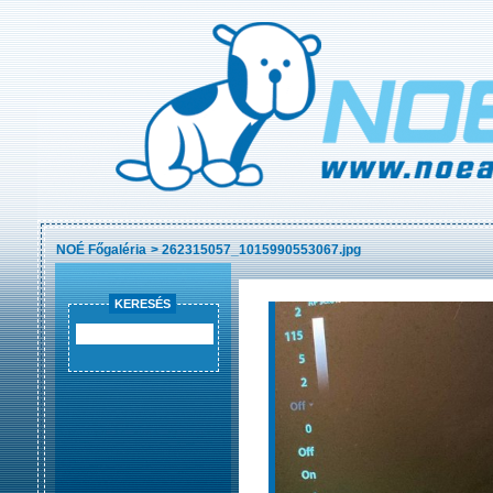
NOÉ Főgaléria
>
262315057_1015990553067.jpg
KERESÉS