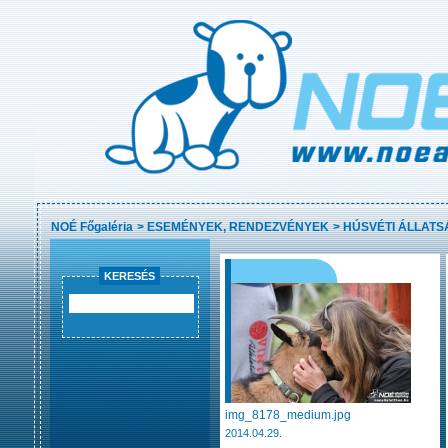
NOÉ Főgaléria
>
ESEMÉNYEK, RENDEZVÉNYEK
>
HÚSVÉTI ÁLLAT
KERESÉS
img_8178_medium.jpg
2014.04.29.